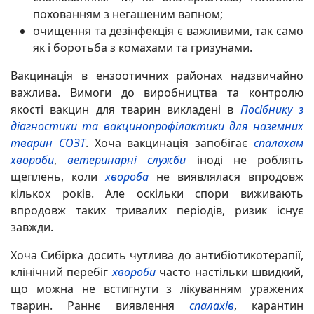
похованням з негашеним вапном;
очищення та дезінфекція є важливими, так само
як і боротьба з комахами та гризунами.
Вакцинація в ензоотичних районах надзвичайно
важлива. Вимоги до виробництва та контролю
якості вакцин для тварин викладені в
Посібнику з
діагностики та вакцинопрофілактики для наземних
тварин
СОЗТ
. Хоча вакцинація запобігає
спалахам
хвороби
,
ветеринарні служби
іноді не роблять
щеплень, коли
хвороба
не виявлялася впродовж
кількох років. Але оскільки спори виживають
впродовж таких тривалих періодів, ризик існує
завжди.
Хоча Сибірка досить чутлива до антибіотикотерапії,
клінічний перебіг
хвороби
часто настільки швидкий,
що можна не встигнути з лікуванням уражених
тварин. Раннє виявлення
спалахів
, карантин