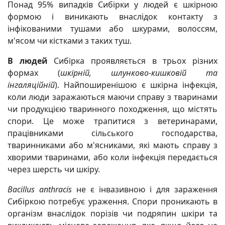
Понад 95% випадків Сибірки у людей є шкірною
формою і виникають внаслідок контакту з
інфікованими тушами або шкурами, волоссям,
м'ясом чи кістками з таких туш.
В людей
Сибірка проявляється в трьох різних
формах (
шкірній, шлунково-кишковій та
інгаляційній
). Найпоширенішою є шкірна інфекція,
коли люди заражаються маючи справу з тваринами
чи продукцією тваринного походження, що містять
спори. Це може трапитися з ветеринарами,
працівниками сільського господарства,
тваринниками або м'ясниками, які мають справу з
хворими тваринами, або коли інфекція передається
через шерсть чи шкіру.
Bacillus anthracis
не є інвазивною і для зараження
Сибіркою потребує ураження. Спори проникають в
організм внаслідок порізів чи подряпин шкіри та