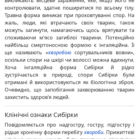
викликають місцеве зараження, яке, якщо його не
контролювати, здатне поширитися по всьому тілу.
Травна форма виникає при проковтуванні спор. На
жаль, люди, які втрачають своїх тварин, також
можуть загинути, намагаючись щось врятувати та
споживаючи м'ясо загиблої тварини. Потенційно
найбільш смертоносною формою є інгаляційна. Її
ще називають «
хворобою
сортувальників вовни»,
оскільки спори на шкірі чи волоссі можна вдихнути.
Хоча інгаляційна форма Сибірки й рідко
зустрічається в природі, спори Сибірки були
отримані й використовуються як біологічна зброя.
Очевидно, що запобігання захворюванню тварин
захистить здоров’я людей.
Клінічні ознаки Сибірки
Повідомляється про надгостру, гостру, підгостру і
рідше хронічну форми перебігу
хвороби
. Прижиттєві