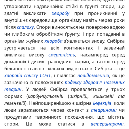
утворювати
надзвичайно стійкі
в ґрунті
спори, що
здатні викликати
хворобу
при проникненні у
внутрішнє середовище організму навіть через роки
після
спалаху
. Спори виносяться на поверхню водою
чи глибоким обробітком ґрунту, і при попаданні в
організм жуйних
хвороба
з’являється знову. Сибірка
зустрічається на всіх континентах і зазвичай
викликає високу
смертність
, насамперед серед
домашніх і диких травоїдних тварин, а також серед
більшості ссавців і кількох видів птахів. Сибірка — це
хвороба списку СОЗТ
, і підлягає
повідомленню
, як це
зазначено в положеннях
Кодексу здоров'я наземних
тварин
. У людей Сибірка проявляється у трьох
формах (
карбункульозній
(
шкірній), кишковій та
легеневій
). Найпоширенішою є шкірна
інфекція
, коли
люди заражаються через контакт з
тваринами
чи
продуктами тваринного походження, що містять
спори. Це може статися з
ветеринарами
,