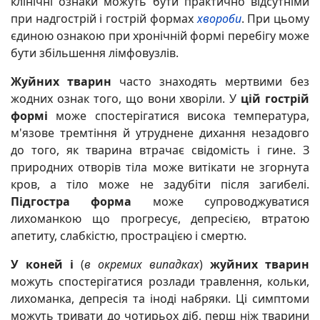
клінічні ознаки можуть бути практично відсутніми
при надгострій і гострій формах
хвороби
. При цьому
єдиною ознакою при хронічній формі перебігу може
бути збільшення лімфовузлів.
Жуйних тварин
часто знаходять мертвими без
жодних ознак того, що вони хворіли. У
цій гострій
формі
може спостерігатися висока температура,
м'язове тремтіння й утруднене дихання незадовго
до того, як тварина втрачає свідомість і гине. З
природних отворів тіла може витікати не згорнута
кров, а тіло може не задубіти після загибелі.
Підгостра форма
може супроводжуватися
лихоманкою що прогресує
, депресією, втратою
апетиту, слабкістю, прострацією і смертю.
У коней і
(
в окремих випадках
)
жуйних тварин
можуть спостерігатися розлади травлення, кольки,
лихоманка, депресія та іноді набряки. Ці симптоми
можуть тривати до чотирьох діб, перш ніж тварини