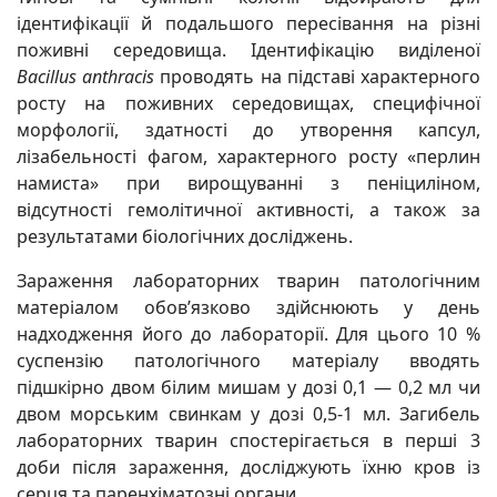
ідентифікації й подальшого пересівання на різні
поживні середовища. Ідентифікацію виділеної
Bacillus anthracis
проводять на підставі характерного
росту на поживних середовищах, специфічної
морфології, здатності до утворення капсул,
лізабельності фагом, характерного росту «перлин
намиста» при вирощуванні з пеніциліном,
відсутності гемолітичної активності, а також за
результатами біологічних досліджень.
Зараження лабораторних тварин патологічним
матеріалом обов’язково здійснюють у день
надходження його до лабораторії. Для цього 10 %
суспензію патологічного матеріалу вводять
підшкірно двом білим мишам у дозі 0,1 — 0,2 мл чи
двом морським свинкам у дозі 0,5-1 мл. Загибель
лабораторних тварин спостерігається в перші 3
доби після зараження, досліджують їхню кров із
серця та паренхіматозні органи.