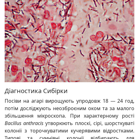
Діагностика Сибірки
Посіви на агарі вирощують упродовж 18 — 24 год,
потім досліджують неозброєним оком та за малого
збільшення мікроскопа. При характерному рості
Bacillus anthracis
утворюють плоскі, сірі, шорсткуваті
колонії з торочкуватими кучерявими відростками.
Типові та сумнівні колонії відбирають для