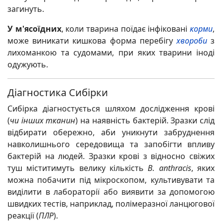
загинуть.
У м'ясоїдних
, коли тварина поїдає
інфіковані
корми
,
може виникати кишкова форма перебігу
хвороби
з
лихоманкою та судомами, при яких тварини іноді
одужують.
Діагностика Сибірки
Сибірка діагностується шляхом дослідження крові
(
чи інших тканин
) на наявність бактерій. Зразки слід
відбирати обережно, аби уникнути забруднення
навколишнього середовища та запобігти впливу
бактерій на людей. Зразки крові з відносно свіжих
туш міститимуть велику кількість
B. anthracis
, яких
можна побачити під мікроскопом, культивувати та
виділити в лабораторії або виявити за допомогою
швидких тестів, наприклад, полімеразної ланцюгової
реакції (
ПЛР
).