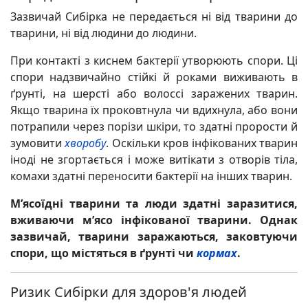
Зазвичай Сибірка не передається ні від тварини до
тварини, ні від людини до людини.
При контакті з киснем бактерії утворюють спори. Ці
спори надзвичайно стійкі й
роками
виживають в
ґрунті, на шерсті або волоссі заражених тварин.
Якщо тварина
їх
проковтнула чи вдихнула, або вони
потрапили через порізи шкіри, то здатні прорости й
зумовити
хворобу
. Оскільки кров інфікованих тварин
іноді не згортається і може витікати з отворів тіла,
комахи здатні переносити бактерії на інших тварин.
М’ясоїдні тварини та люди здатні заразитися,
вживаючи м’ясо інфікованої тварини. Однак
зазвичай, тварини заражаються, заковтуючи
спори, що містяться в ґрунті чи
кормах
.
Ризик Сибірки для здоров'я людей