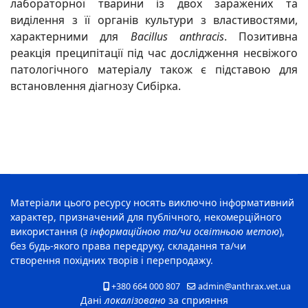
лабораторної тварини із двох заражених та
виділення з її органів культури з властивостями,
характерними для
Bacillus anthracis
. Позитивна
реакція преципітації під час дослідження несвіжого
патологічного матеріалу також є підставою для
встановлення діагнозу Сибірка.
Матеріали цього ресурсу носять виключно інформативний
характер, призначений для публічного, некомерційного
використання (
з інформаційною та/чи освітньою метою
),
без будь-якого права передруку, складання та/чи
створення похідних творів і перепродажу.
+380 664 000 807
admin@anthrax.vet.ua
Дані
локалізовано
за сприяння