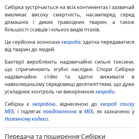
Сибірка зустрічається на всіх континентах і зазвичай
викликає високу смертність, насамперед серед
домашніх і диких травоїдних тварин, а також
більшості ссавців і кількох видів птахів.
Це серйозна зоонозна
хвороба
, здатна передаватися
від тварин до людей.
Бактерії виробляють надзвичайно сильні токсини,
що спричинюють згубні наслідки. Спори Сибірки
надзвичайно стійкі та здатні виживати в
навколишньому середовищі десятиліттями, що дуже
ускладнює контроль чи викорінення
хвороби
.
Сибірка є
хворобою
, віднесеною до
хвороб списку
МЕБ
, і підлягає
повідомленню
в
МЕБ
, як зазначено у
Наземному кодексі
.
Передача та поширення Сибірки