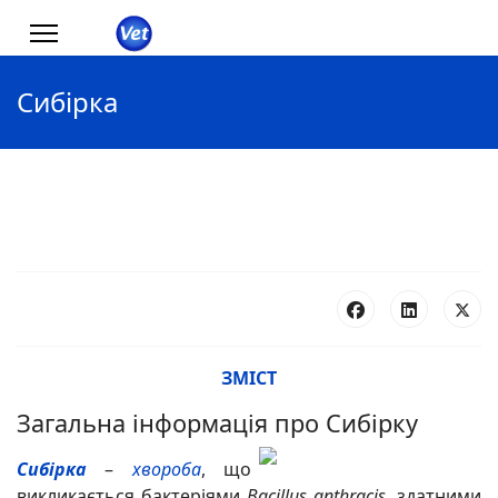
Сибірка
ЗМІСТ
Загальна інформація про Сибірку
Сибірка
–
хвороба
, що
викликається бактеріями
Bacillus anthracis
, здатними