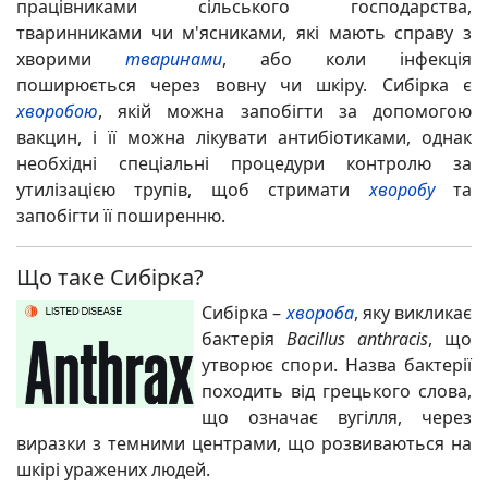
працівниками сільського господарства,
тваринниками чи м'ясниками, які мають справу з
хворими
тваринами
, або коли інфекція
поширюється через вовну чи шкіру. Сибірка є
хворобою
, якій можна запобігти за допомогою
вакцин, і її можна лікувати антибіотиками, однак
необхідні спеціальні процедури контролю за
утилізацією трупів, щоб стримати
хворобу
та
запобігти її поширенню.
Що таке Сибірка?
Сибірка –
хвороба
, яку викликає
бактерія
Bacillus anthracis
, що
утворює
спори. Назва бактерії
походить від грецького слова,
що означає вугілля, через
виразки з темними центрами, що розвиваються на
шкірі уражених людей.