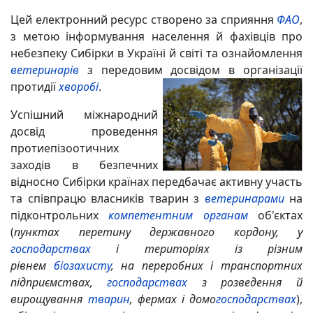
Цей електронний ресурс створено за сприяння
ФАО
,
з метою інформування населення й фахівців про
небезпеку Сибірки в Україні й світі та ознайомлення
ветеринарів
з передовим досвідом в організації
протидії
хворобі
.
Успішний міжнародний
досвід проведення
протиепізоотичних
заходів в безпечних
відносно Сибірки
країнах передбачає активну участь
та співпрацю власників тварин з
ветеринарами
на
підконтрольних
компетентним органам
об'єктах
(
пунктах перетину державного кордону, у
господарствах
і територіях із різним
рівнем
біозахисту
,
на переробних і транспортних
підприємствах,
господарствах
з розведення
й
вирощування
тварин
, фермах і домо
господарствах
),