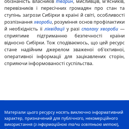
обізнаність власників
тварин
, мисливців, м'ясників,
перевізників і пересічних громадян про стан та
ступінь загрози Сибірки
в країні й світі, особливості
розпізнання
хвороби
, розуміння основ профілактики
й необхідність її
ліквідації
у разі
спалаху
хвороби
—
сприятиме підтриманню безпечності країни
відносно Сибірки. Тож сподіваємось, що цей ресурс
стане надійним джерелом зваженої об'єктивної,
оперативної інформації для зацікавлених сторін,
сприяючи інформованості суспільства.
Матеріали цього ресурсу носять виключно інформативний
характер, призначений для публічного, некомерційного
використання (
з інформаційною та/чи освітньою метою
),