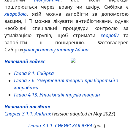
поширюється через вовну чи шкіру. Сибірка є
хворобою
, якій можна запобігти за допомогою
вакцин, і її можна лікувати антибіотиками, однак
необхідні спеціальні процедури контролю за
утилізацією трупів, щоб стримати
хворобу
та
запобігти її поширенню. Фотогалерея
Сибірки
університету штату Айова
.
Наземний кодекс
Глава 8.1.
Сибірка
Глава 7.6. Умертвіння тварин при боротьбі з
хворобами
Глава 4.13. Утилізація трупів тварин
Наземний посібник
Chapter 3.1.1.
Anthrax
(
version adopted in May 2023
)
Глава 3.1.1. СИБИРСКАЯ ЯЗВА
(
рос.
)