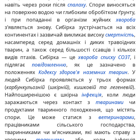
навіть через роки після
спалаху
. Спори виносяться
на поверхню водою чи глибоким обробітком ґрунту,
і при попаданні в організм жуйних
хвороба
з’являється знову. Сибірка зустрічається на всіх
континентах і зазвичай викликає високу
смертність
,
насамперед серед домашніх і диких травоїдних
тварин, а також серед більшості ссавців і кількох
видів птахів. Сибірка — це
хвороба списку СОЗТ
, і
підлягає
повідомленню
, як це зазначено в
положеннях
Кодексу здоров'я наземних тварин
. У
людей Сибірка проявляється у трьох формах
(
карбункульозній
(
шкірній), кишковій та легеневій
).
Найпоширенішою є шкірна
інфекція
, коли люди
заражаються через контакт з
тваринами
чи
продуктами тваринного походження, що містять
спори. Це може статися з
ветеринарами
,
працівниками сільського господарства,
тваринниками чи м'ясниками, які мають справу з
хворими
тваринами
, або коли інфекція