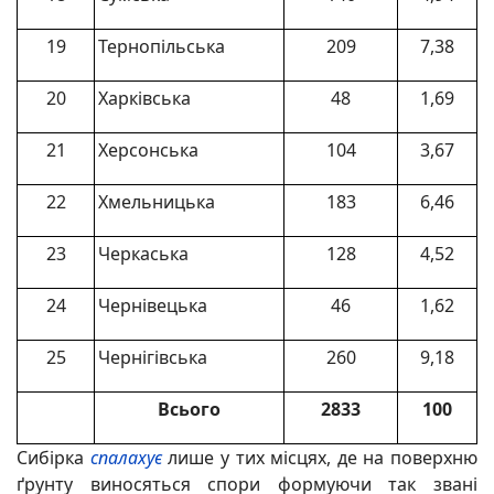
19
Тернопільська
209
7,38
20
Харківська
48
1,69
21
Херсонська
104
3,67
22
Хмельницька
183
6,46
23
Черкаська
128
4,52
24
Чернівецька
46
1,62
25
Чернігівська
260
9,18
Всього
2833
100
Сибірка
спалахує
лише у тих місцях, де на поверхню
ґрунту виносяться спори формуючи так звані