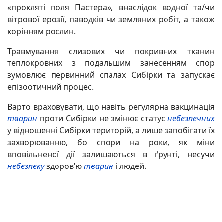
«прокляті поля Пастера», внаслідок водної та/чи
вітрової ерозії, паводків чи земляних робіт, а також
корінням рослин.
Травмування слизових чи покривних тканин
теплокровних з подальшим занесенням спор
зумовлює первинний спалах Сибірки та запускає
епізоотичний процес.
Варто враховувати, що навіть регулярна вакцинація
тварин
проти Сибірки не змінює статус
небезпечних
у відношенні Сибірки територій, а лише запобігати їх
захворюванню, бо спори на роки, як міни
вповільненої дії залишаються в ґрунті, несучи
небезпеку
здоров’ю
тварин
і людей.