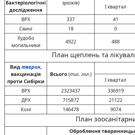
бактеріологічні
зразків
)
I квартал
дослідження
ВРХ
337
41
Свині
18
0
Худобо
4922
488
могильники
План щеплень та лікувал
Вид
тварин
,
вакцинація
Всього
(
тис. гол.
)
I квартал
проти Сибірки
ВРХ
2323437
336919
ДРХ
715872
21122
Коні
146478
9074
План зоосанітарни
Оброблення тваринницьк