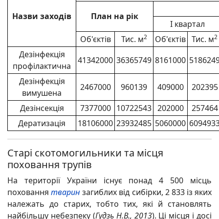
Назви заходів
План на рік
I квартал
2
2
Об'єктів
Тис. м
Об'єктів
Тис. м
Дезінфекція
41342000
36365749
8161000
518624
профілактична
Дезінфекція
2467000
960139
409000
202395
вимушена
Дезінсекція
7377000
10722543
202000
257464
Дератизація
18106000
23932485
5060000
609493
Старі скотомогильники та місця
поховання трупів
На території України існує понад 4 500 місць
поховання
тварин
загиблих від сибірки, 2 833 із яких
належать до старих, тобто тих, які й становлять
найбільшу небезпеку (
Гудзь Н.В., 2013
). Ці місця і досі