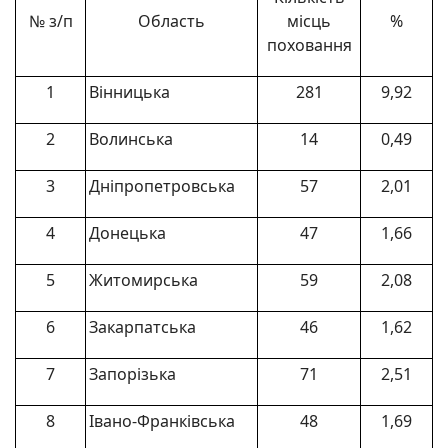
№ з/п
Область
місць
%
поховання
1
Вінницька
281
9,92
2
Волинська
14
0,49
3
Дніпропетровська
57
2,01
4
Донецька
47
1,66
5
Житомирська
59
2,08
6
Закарпатська
46
1,62
7
Запорізька
71
2,51
8
Івано-Франківська
48
1,69