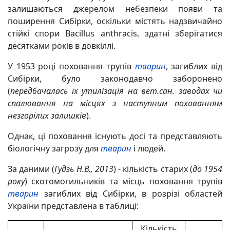
залишаються джерелом небезпеки появи та
поширення Сибірки, оскільки містять надзвичайно
стійкі спори Bacillus anthracis, здатні зберігатися
десятками років в довкіллі.
У 1953 році поховання трупів
тварин
, загиблих від
Сибірки, було законодавчо заборонено
(
передбачалась їх утилізація на вет.сан. заводах чи
спалювання на місцях з наступним похованням
незгорілих залишків
).
Однак, ці поховання існують досі та представляють
біологічну загрозу для
тварин
і людей.
За даними (
Гудзь Н.В., 2013
) - кількість старих (
до 1954
року
) скотомогильників та місць поховання трупів
тварин
загиблих від Сибірки, в розрізі областей
України представлена в таблиці:
Кількість